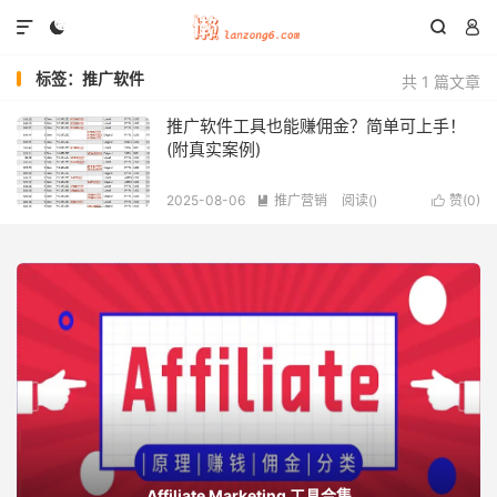




标签：推广软件
共 1 篇文章
推广软件工具也能赚佣金？简单可上手！
(附真实案例)
2025-08-06
推广营销
阅读(
)
赞(
0
)


Affiliate Marketing 工具合集