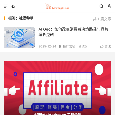




标签：社媒种草
共 1 篇文章
AI Geo：如何改变消费者决策路径与品牌
增长逻辑
2025-12-24
推广营销
阅读(
)
赞(
1
)


Affiliate Marketing 工具合集