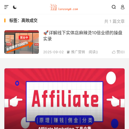




标签：高效成交
共 1 篇文章
🚀详解线下实体店麻辣烫10倍业绩的操盘
实录
2025-09-02
推广营销
阅读(
)
赞(
0
)


Affiliate Marketing 工具合集