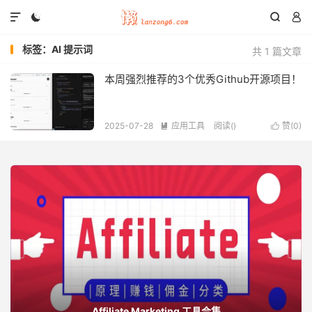




标签：AI 提示词
共 1 篇文章
本周强烈推荐的3个优秀Github开源项目！
2025-07-28
应用工具
阅读(
)
赞(
0
)


Affiliate Marketing 工具合集