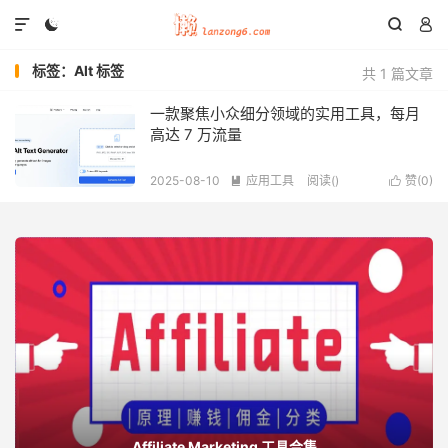




标签：Alt 标签
共 1 篇文章
一款聚焦小众细分领域的实用工具，每月
高达 7 万流量
2025-08-10
应用工具
阅读(
)
赞(
0
)


Affiliate Marketing 工具合集