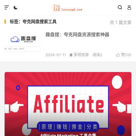




标签：夸克网盘搜索工具
共 1 篇文章
趣盘搜：夸克网盘资源搜索神器
2024-01-11
影视资源
阅读(
)
赞(
10
)


Affiliate Marketing 工具合集