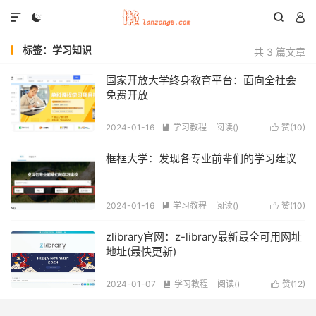




标签：学习知识
共 3 篇文章
国家开放大学终身教育平台：面向全社会
免费开放
2024-01-16
学习教程
阅读(
)
赞(
10
)


框框大学：发现各专业前辈们的学习建议
2024-01-16
学习教程
阅读(
)
赞(
10
)


zlibrary官网：z-library最新最全可用网址
地址(最快更新)
2024-01-07
学习教程
阅读(
)
赞(
12
)

