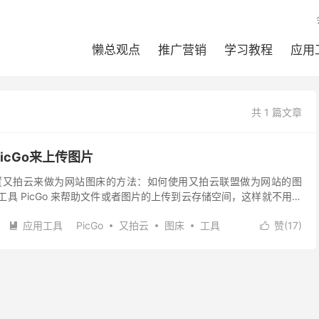
懒总观点
推广营销
学习教程
应用
共 1 篇文章
icGo来上传图片
置又拍云来做为网站图床的方法：如何使用又拍云联盟做为网站的图
工具 PicGo 来帮助文件或者图片的上传到云存储空间，这样就不用每
，然后麻烦地一个一个文件上传了。 首先我们下...
应用工具
PicGo
又拍云
图床
工具
赞(
17
)

