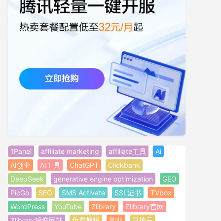
1Panel
affiliate marketing
affiliate工具
Ai
AI创业
AI工具
ChatGPT
Clickbank
DeepSeek
generative engine optimization
GEO
PicGo
SEO
SMS Activate
SSL证书
TVbox
WordPress
YouTube
Zlibrary
Zlibrary官网
Zlibrary镜像网站
免费教程
副业
又拍云