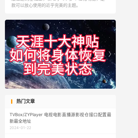
款可以放心使用的近乎完美的主题。


热门文章
TVBox/ZYPlayer 电视电影直播源影视仓接口配置最
新最全地址
2024-01-22