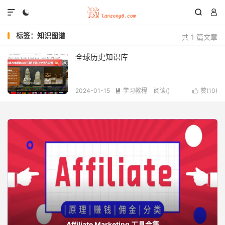




标签：知识图谱
共 1 篇文章
全球历史知识库
2024-01-15
学习教程
阅读(
)
赞(
10
)


Affiliate Marketing 工具合集