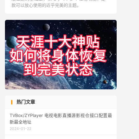
款可以放心使用的近乎完美的主题。


热门文章
TVBox/ZYPlayer 电视电影直播源影视仓接口配置最
新最全地址
2024-01-22