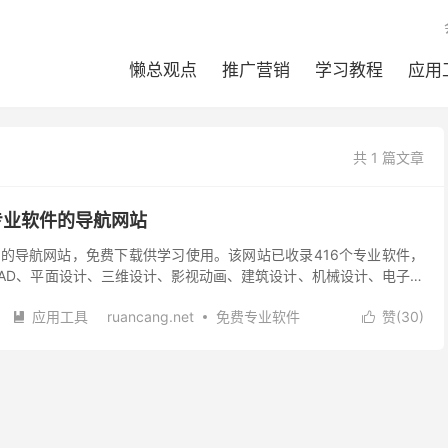
懒总观点
推广营销
学习教程
应用
共 1 篇文章
专业软件的导航网站
的导航网站，免费下载供学习使用。该网站已收录416个专业软件，
toCAD、平面设计、三维设计、影视动画、建筑设计、机械设计、电子电
长手工整理，安装过，校验过，无毒无广告，纯...
应用工具
ruancang.net
免费专业软件
赞(
30
)


仓地址
软件下载
阅读(
)
去评论