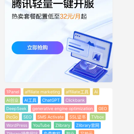
1Panel
affiliate marketing
affiliate工具
Ai
AI创业
AI工具
ChatGPT
Clickbank
DeepSeek
generative engine optimization
GEO
PicGo
SEO
SMS Activate
SSL证书
TVbox
WordPress
YouTube
Zlibrary
Zlibrary官网
Zlibrary镜像网站
免费教程
副业
又拍云