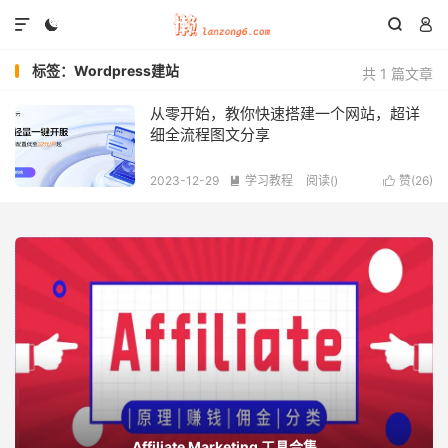




标签：Wordpress建站
共 1 篇文章
从零开始，教你快速搭建一个网站，超详
细全流程图文分享
2023-12-29
学习教程
阅读(
)
赞(
26
)


Affiliate Marketing 工具合集