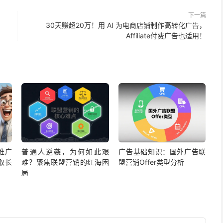
下一篇
30天赚超20万！用 AI 为电商店铺制作高转化广告，
ect，直接搜索来源比例并不大，第二大的来源是Social，这也是
Affiliate付费广告也适用！
推广
普通人逆袭，为何如此艰
广告基础知识：国外广告联
取长
难？聚焦联盟营销的红海困
盟营销Offer类型分析
局