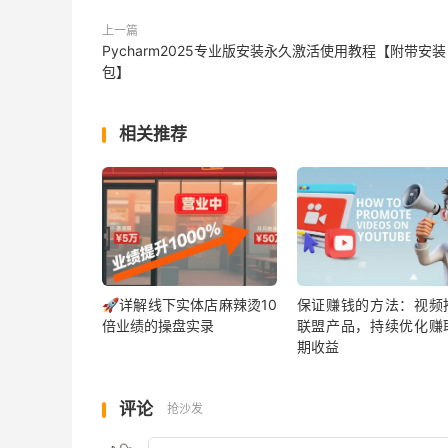
上一篇
Pycharm2025专业版安装永久激活使用教程【附带安装
Traffic source 排名：最大来源是Dir
包】
Affiliate推广的结果。
相关推荐
🚀详解线下实体店麻辣烫10
保证赚钱的方法：视频
倍业绩的操盘实录
联盟产品，持续优化赚
期收益
评论
抢沙发