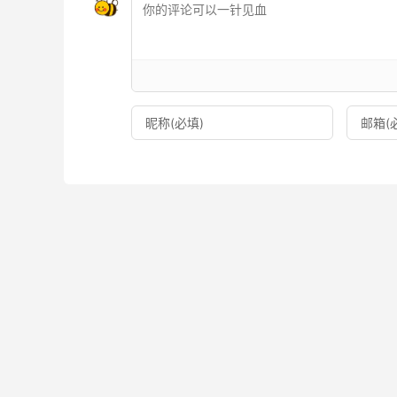
左边的网站是一些主要的 Referrals网站，我
的。以及进一步查他们的流量来源。
右边是流量流出网站，说明访客的去向，可能是
偏好，我们可以利用社交网站来导流。