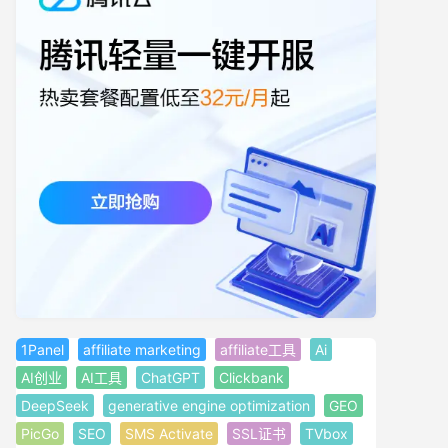
1Panel
affiliate marketing
affiliate工具
Ai
AI创业
AI工具
ChatGPT
Clickbank
DeepSeek
generative engine optimization
GEO
PicGo
SEO
SMS Activate
SSL证书
TVbox