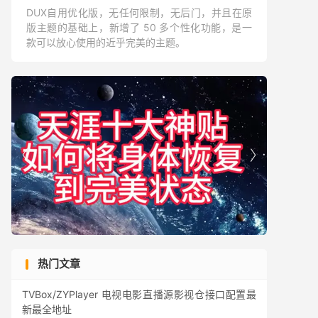
DUX自用优化版，无任何限制，无后门，并且在原
版主题的基础上，新增了 50 多个性化功能，是一
款可以放心使用的近乎完美的主题。


热门文章
TVBox/ZYPlayer 电视电影直播源影视仓接口配置最
新最全地址