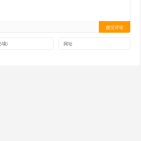
提交评论
们可以用来参考他们是怎么做的，review是怎么风格，怎么写
分享到一些社交网站。反过来，说明这些用户对社交网站的