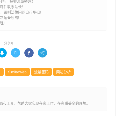
web分析，把握流量密码》
请邮件联系站长！
途，否则法律问题自行承担!
常运营所需!
理!
分享到




是英语国家。
k
SimilarWeb
流量密码
网站分析
源和工具，帮助大家实现在家工作，在家赚美金的理想。