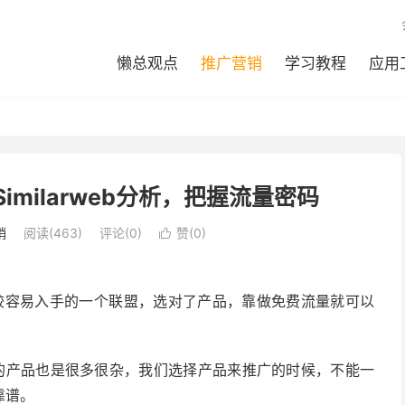
懒总观点
推广营销
学习教程
应用
Similarweb分析，把握流量密码
销
阅读(
463
)
评论(0)
赞(
0
)

ing比较容易入手的一个
联盟
，选对了产品，靠做免费流量就可以
k上的产品也是很多很杂，我们选择产品来推广的时候，不能一
靠谱。