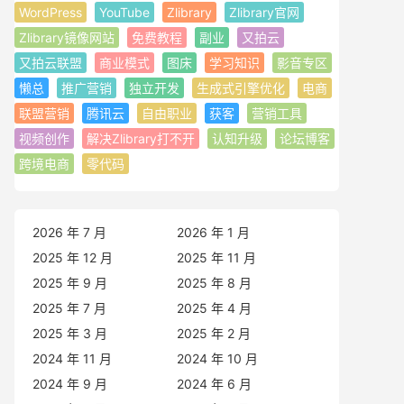
WordPress
YouTube
Zlibrary
Zlibrary官网
Zlibrary镜像网站
免费教程
副业
又拍云
又拍云联盟
商业模式
图床
学习知识
影音专区
懒总
推广营销
独立开发
生成式引擎优化
电商
联盟营销
腾讯云
自由职业
获客
营销工具
视频创作
解决Zlibrary打不开
认知升级
论坛博客
跨境电商
零代码
2026 年 7 月
2026 年 1 月
2025 年 12 月
2025 年 11 月
2025 年 9 月
2025 年 8 月
2025 年 7 月
2025 年 4 月
2025 年 3 月
2025 年 2 月
2024 年 11 月
2024 年 10 月
2024 年 9 月
2024 年 6 月