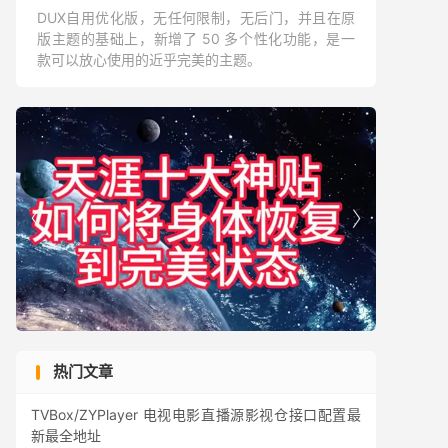
DUX自用优化版，无任何限制，无后门，并且在原
版主题的基础上，新增了 50 多个性化功能，是一
款可以放心使用的近乎完美的主题。


热门文章
TVBox/ZYPlayer 电视电影直播源影视仓接口配置最
新最全地址