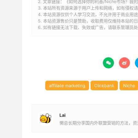
2. 文章链接：
《如何选择你的利基/Niche市场？
3. 本站所有资源来源于用户上传和网络，如有侵权
4. 本站资源仅供个人学习交流，不允许用于商业用
5. 本站资源售价只是赞助，收取费用仅维持本站的日
嘿，还真有！世界上相信末日论、担心美国会遭
6. 如有链接无法下载、失效或广告，请联系管理员处
错，我自己推广它就一直有出单。这说明什么？
也能产生稳定的生意。
兴趣是最好的老师，也是最持久的动力


选利基，我强烈建议结合你”自己真正的兴趣和爱
你喜欢的东西，你才愿意花时间去钻研，
affiliate marketing
Clickbank
Niche
你在做的过程中自己也在学习、在成长，
你帮助了别人，同时还能赚到钱。
Lai
长期积累下来，你很容易成为这个领域的
懒总长期分享国内外联盟营销的方法，资
频课程）。