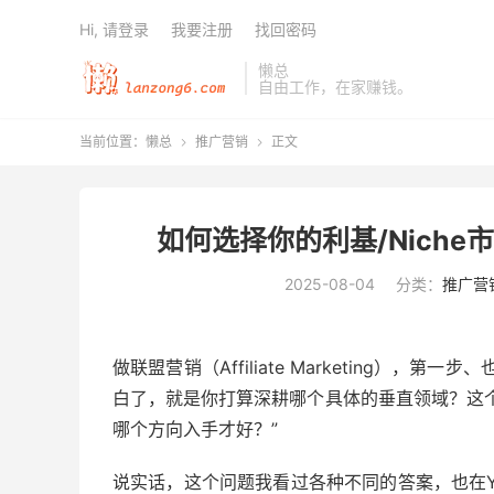
Hi, 请登录
我要注册
找回密码
懒总
自由工作，在家赚钱。
当前位置：
懒总
推广营销
正文


如何选择你的利基/Nich
2025-08-04
分类：
推广营
做联盟营销（Affiliate Marketing），
白了，就是你打算深耕哪个具体的垂直领域？这
哪个方向入手才好？”
说实话，这个问题我看过各种不同的答案，也在Y