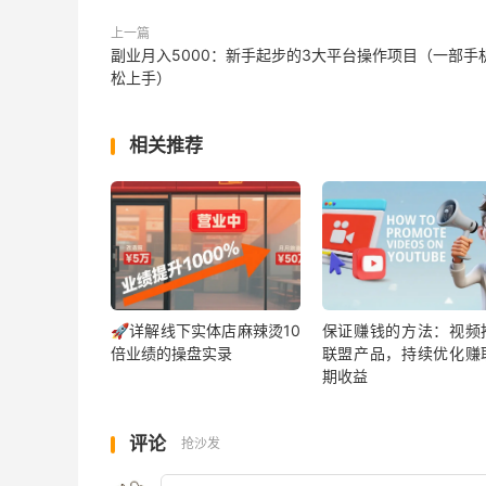
这就形成了一个良性的循环：
兴趣驱动研究 → 
成为专家
。
上一篇
副业月入5000：新手起步的3大平台操作项目（一部手
松上手）
我自己的例子：我个人一直对灵性成长、内心
来，如果让我做完全不感兴趣的事，我会很烦躁，
相关推荐
在CB上，冥想相关的产品不少，比如”15minu
品就挺好：
它在CB上的热度指标（Gravity值）一
佣金比例高达75%，还有3个后续增销（Up
最近它还推出了西班牙语版本，说明市场
🚀详解线下实体店麻辣烫10
保证赚钱的方法：视频
倍业绩的操盘实录
联盟产品，持续优化赚
我推广这个产品，也一直有稳定的销售。
期收益
评论
抢沙发