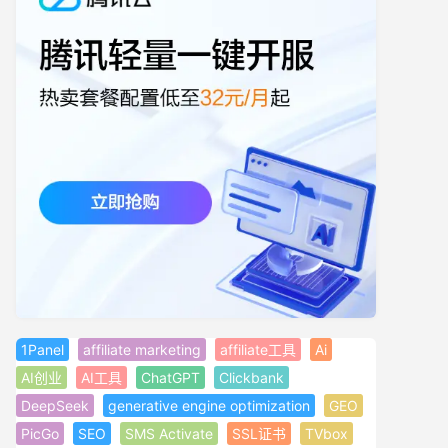
1Panel
affiliate marketing
affiliate工具
Ai
AI创业
AI工具
ChatGPT
Clickbank
DeepSeek
generative engine optimization
GEO
PicGo
SEO
SMS Activate
SSL证书
TVbox