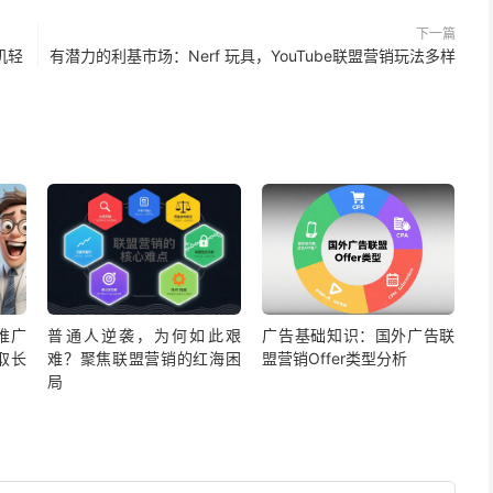
研究带来价值 → 价值创造收益 → 收益支持你更深入 → 最终
下一篇
机轻
有潜力的利基市场：Nerf 玩具，YouTube联盟营销玩法多样
探索这类话题特别着迷，看相关资料再久也不觉得累。反过
效果也肯定不好。所以我选择了“冥想”这个利基。
temanifestation”（直译过来”15分钟显化”）。这个产
度超过100，说明推广的人多且能出单。
sell）环节，转化率挺可观。
接受度广，产品主也一直在赚钱。
推广
普通人逆袭，为何如此艰
广告基础知识：国外广告联
取长
难？聚焦联盟营销的红海困
盟营销Offer类型分析
局