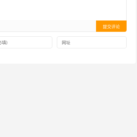
提交评论
”（克服恐慌），主要是解决焦虑问题的。它辉煌时期Gravity值
标准值）超过200，推广容易，转化率高。虽然现在到了产品生
的需求是长期存在的。
可以统称为 Self-Help 下的“心理健康/减压”类），