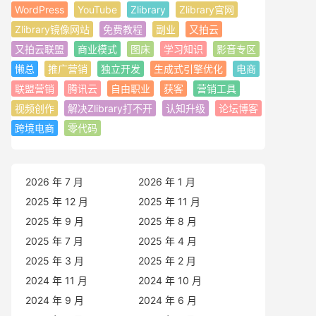
WordPress
YouTube
Zlibrary
Zlibrary官网
Zlibrary镜像网站
免费教程
副业
又拍云
又拍云联盟
商业模式
图床
学习知识
影音专区
懒总
推广营销
独立开发
生成式引擎优化
电商
联盟营销
腾讯云
自由职业
获客
营销工具
视频创作
解决Zlibrary打不开
认知升级
论坛博客
跨境电商
零代码
2026 年 7 月
2026 年 1 月
2025 年 12 月
2025 年 11 月
2025 年 9 月
2025 年 8 月
2025 年 7 月
2025 年 4 月
2025 年 3 月
2025 年 2 月
2024 年 11 月
2024 年 10 月
2024 年 9 月
2024 年 6 月