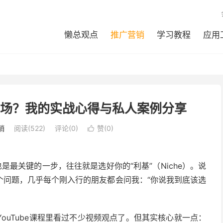
懒总观点
推广营销
学习教程
应用
e市场？我的实战心得与私人案例分享
销
阅读(
522
)
评论(0)
赞(
0
)

第一步、也是最关键的一步，往往就是选好你的“利基”（Niche）。说
个问题，几乎每个刚入行的朋友都会问我：“你说我到底该选
ouTube课程里看过不少视频观点了。但其实核心就一点：