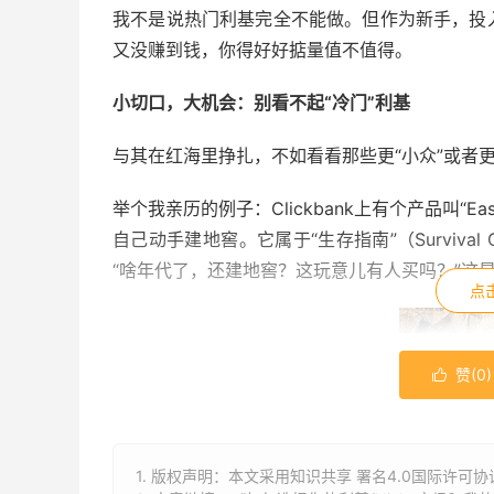
我不是说热门利基完全不能做。但作为新手，投
又没赚到钱，你得好好掂量值不值得。
小切口，大机会：别看不起“冷门”利基
与其在红海里挣扎，不如看看那些更“小众”或者
举个我亲历的例子：Clickbank上有个产品叫“Ea
自己动手建地窖。它属于“生存指南”（Surviva
“啥年代了，还建地窖？这玩意儿有人买吗？”这
点
赞(
0
)

1. 版权声明：本文采用知识共享 署名4.0国际许可协议 [