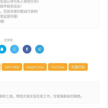
我的实战心得与私人案例分享》
请邮件联系站长！
途，否则法律问题自行承担!
常运营所需!
受EMP（电磁脉冲）袭击的人可不少。这个产品一直卖得不
理!
找到一群有特定、强烈需求的人，哪怕这群人看起来不大，
分享到




好”。道理很简单：
不会觉得是负担。
Self-Help
weight loss
YouTube
利基匹配
会有满足感。
”懂行人”，甚至未来可以推出自己的产品（比如电子书、视
源和工具，帮助大家实现在家工作，在家赚美金的理想。