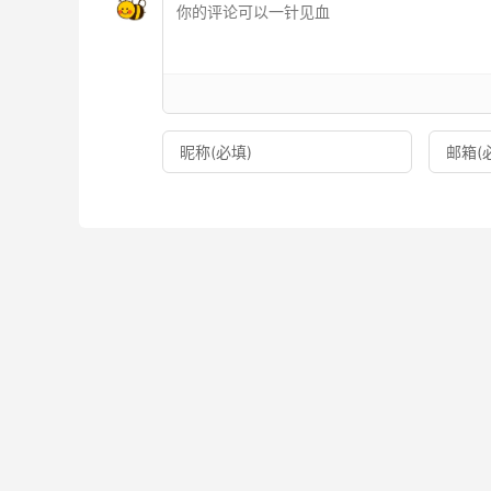
以前我还推广过一个老产品叫 “Panic Away
（Clickbank里面用来衡量产品热度的一个
命周期的后期，但依然还能卖。这说明心理健康
四、精神健康领域：一个我特别看好的方向
说到心理健康，像减压、克服焦虑、改善睡眠这类利基（
我个人是非常看好的。为什么？