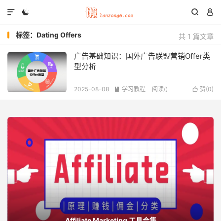




标签：Dating Offers
共 1 篇文章
广告基础知识：国外广告联盟营销Offer类
型分析
2025-08-08
学习教程
阅读(
)
赞(
0
)


Affiliate Marketing 工具合集