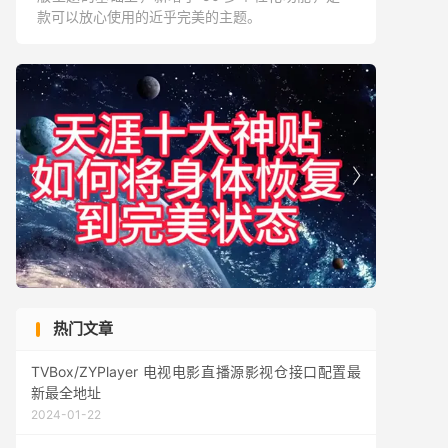
款可以放心使用的近乎完美的主题。


热门文章
TVBox/ZYPlayer 电视电影直播源影视仓接口配置最
新最全地址
2024-01-22