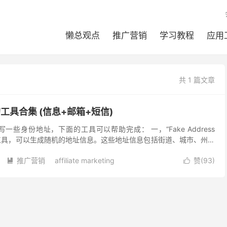
懒总观点
推广营销
学习教程
应用
共 1 篇文章
用到的工具合集 (信息+邮箱+短信)
写一些身份地址，下面的工具可以帮助完成： 一，“Fake Address
一个在线工具，可以生成随机的地址信息。这些地址信息包括街道、城市、州和
ddress ...
推广营销
affiliate marketing
赞(
93
)


r
Fake name Generator
Google Voice
Haoweichi
inboxkitten
SMS Activate
营销工具
阅读(
)
去评论