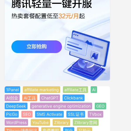
1Panel
affiliate marketing
affiliate工具
Ai
AI创业
AI工具
ChatGPT
Clickbank
DeepSeek
generative engine optimization
GEO
PicGo
SEO
SMS Activate
SSL证书
TVbox
WordPress
YouTube
Zlibrary
Zlibrary官网
Zlibrary镜像网站
免费教程
副业
又拍云