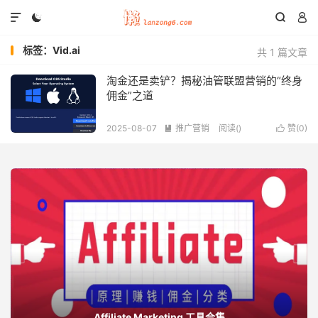




标签：Vid.ai
共 1 篇文章
淘金还是卖铲？揭秘油管联盟营销的“终身
佣金”之道
2025-08-07
推广营销
阅读(
)
赞(
0
)


Affiliate Marketing 工具合集