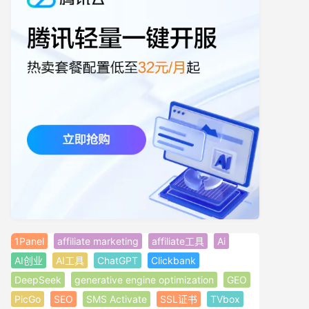
1Panel
affiliate marketing
affiliate工具
Ai
AI创业
AI工具
ChatGPT
Clickbank
DeepSeek
generative engine optimization
GEO
PicGo
SEO
SMS Activate
SSL证书
TVbox