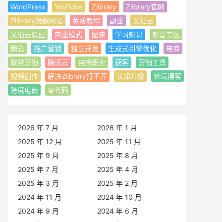
WordPress
YouTube
Zlibrary
Zlibrary官网
Zlibrary镜像网站
免费教程
副业
又拍云
又拍云联盟
商业模式
图床
学习知识
影音专区
懒总
推广营销
独立开发
生成式引擎优化
电商
联盟营销
腾讯云
自由职业
获客
营销工具
视频创作
解决Zlibrary打不开
认知升级
论坛博客
跨境电商
零代码
2026 年 7 月
2026 年 1 月
2025 年 12 月
2025 年 11 月
2025 年 9 月
2025 年 8 月
2025 年 7 月
2025 年 4 月
2025 年 3 月
2025 年 2 月
2024 年 11 月
2024 年 10 月
2024 年 9 月
2024 年 6 月