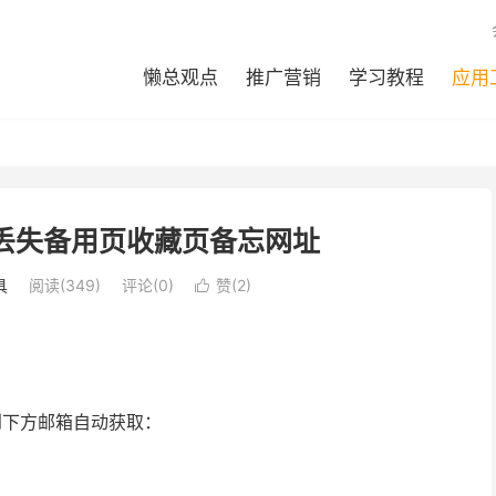
懒总观点
推广营销
学习教程
应用
防丢失备用页收藏页备忘网址
具
阅读(
349
)
评论(0)
赞(
2
)

到下方邮箱自动获取：