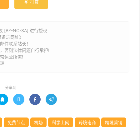
打赏

BY-NC-SA] 进行授权
页备忘网址》
请邮件联系站长！
途，否则法律问题自行承担!
常运营所需!
理!
分享到




免费节点
机场
科学上网
跨境电商
跨境营销