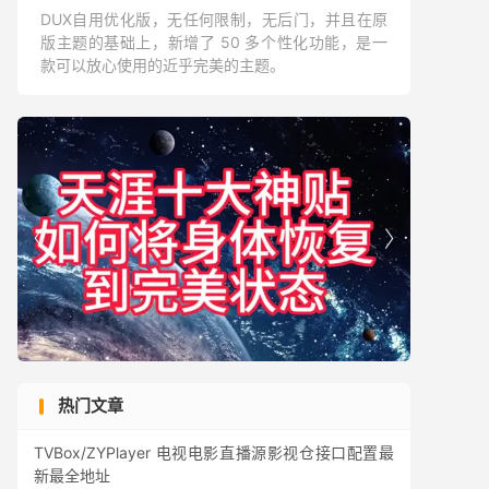
DUX自用优化版，无任何限制，无后门，并且在原
版主题的基础上，新增了 50 多个性化功能，是一
款可以放心使用的近乎完美的主题。


热门文章
TVBox/ZYPlayer 电视电影直播源影视仓接口配置最
新最全地址