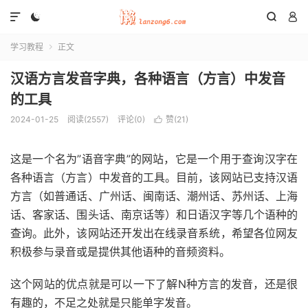




学习教程
正文

汉语方言发音字典，各种语言（方言）中发音
的工具
2024-01-25
阅读(
2557
)
评论(0)
赞(
21
)

这是一个名为”语音字典”的网站，它是一个用于查询汉字在
各种语言（方言）中发音的工具。目前，该网站已支持汉语
方言（如普通话、广州话、闽南话、潮州话、苏州话、上海
话、客家话、围头话、南京话等）和日语汉字等几个语种的
查询。此外，该网站还开发出在线录音系统，希望各位网友
积极参与录音或是提供其他语种的音频资料。
这个网站的优点就是可以一下了解N种方言的发音，还是很
有趣的，不足之处就是只能单字发音。